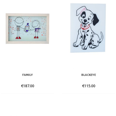
FAMILY
BLACKEYE
€
187.00
€
115.00
ADD
ADD
TO
TO