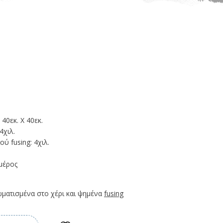
40εκ. Χ 40εκ.
4χιλ.
ύ fusing: 4χιλ.
μέρος
ματισμένα στο χέρι και ψημένα
fusing