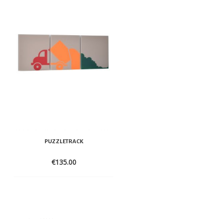
PUZZLETRACK
OVERTHEHILL
€
135.00
€
163.00
ADD
ADD
TO
TO