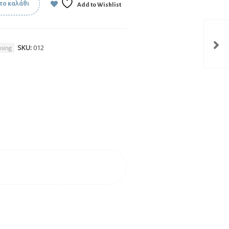
το καλάθι
Add to Wishlist
SKU:
012
sing