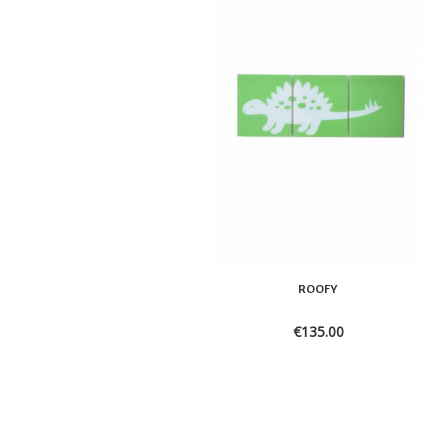
ROOFY
€
135.00
ADD
TO