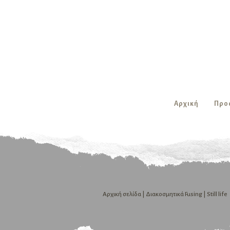
Αρχική
Προ
Αρχική σελίδα
|
Διακοσμητικά Fusing
| Still life