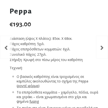
Peppa
€
193.00
Διάσταση (ύψος Χ πλάτος): 85εκ. Χ 68εκ.
Πάχος καθρέπτη: 5χιλ.
Πάχος επιπρόσθετων κομματιών: 6χιλ.
Συνολικό πάχος: 27χιλ.
Στήριξη: Κρυφή στο πίσω μέρος του καθρέπτη
Τεχνική:
Ο βασικός καθρέπτης είναι τροχισμένος σε
καμπύλες ακολουθώντας το σχήμα της Peppa
(
ροντέ φόρμα
)
Τα επιπρόσθετα κομμάτια – χαμόγελο, πόδια, ουρά
και χεράκι – είναι χρωματισμένα στο χέρι και
ψημένα
fusing
Το πρόσωπο είναι διαμορφωμένο με
αμμοβολή
και