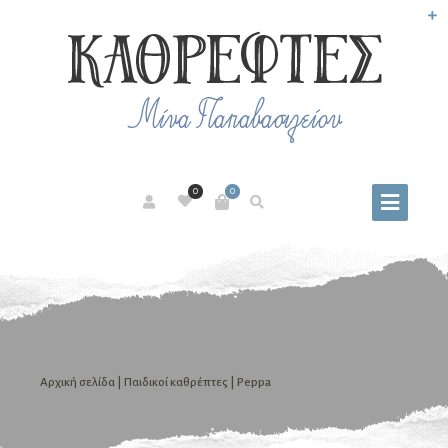
0
0
Αρχική σελίδα
|
Παιδικοί καθρέπτες
| Peppa