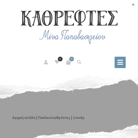
0
0
Αρχική σελίδα
|
Παιδικοί καθρέπτες
| Greeky