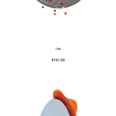
ΓΙΝ
€
161.00
ADD
TO
WISHLIST