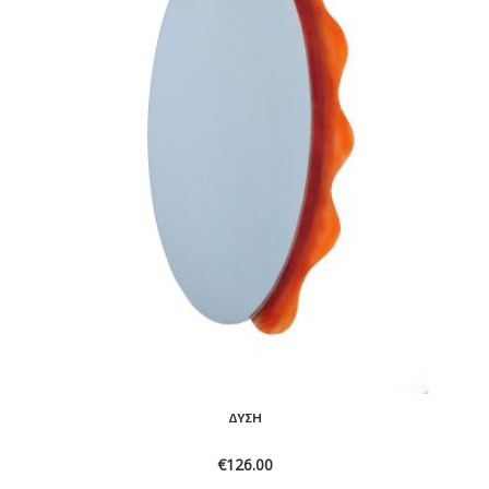
ΔΎΣΗ
€
126.00