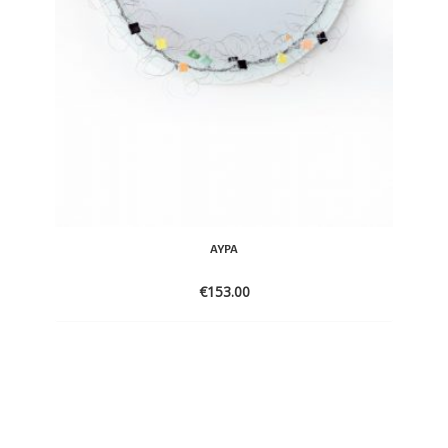
ΑΎΡΑ
€
153.00
ADD
TO
WISHLIST