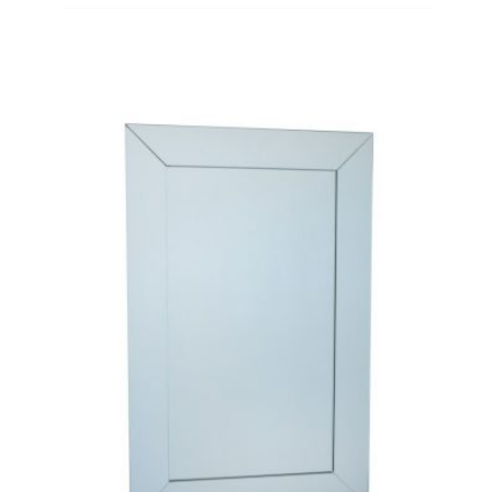
ADD
TO
WISHLIST