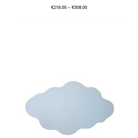
Price
€
216.00
–
€
308.00
range:
€216.00
through
ADD
€308.00
TO
WISHLIST