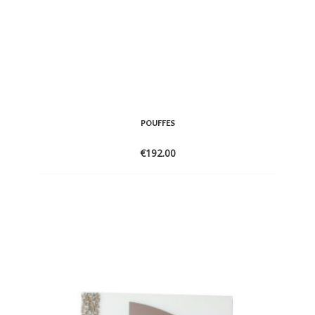
POUFFES
€
192.00
ADD
TO
WISHLIST