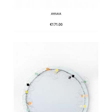
ΑΥΛΑΊΑ
€
171.00
ADD
TO
WISHLIST