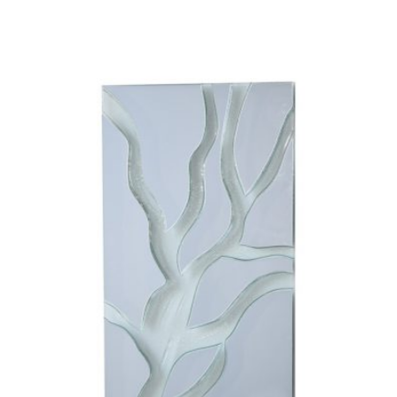
ADD
TO
WISHLIST