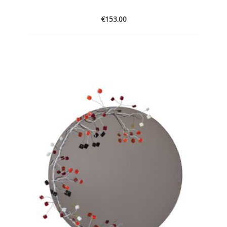
€
153.00
ADD
TO
WISHLIST