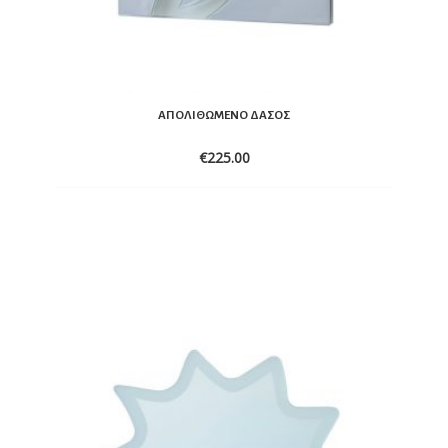
ΑΠΟΛΙΘΩΜΈΝΟ ΔΆΣΟΣ
€
225.00
ADD
TO
WISHLIST