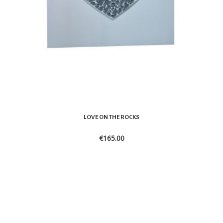
LOVE ON THE ROCKS
€
165.00
ADD
TO
WISHLIST