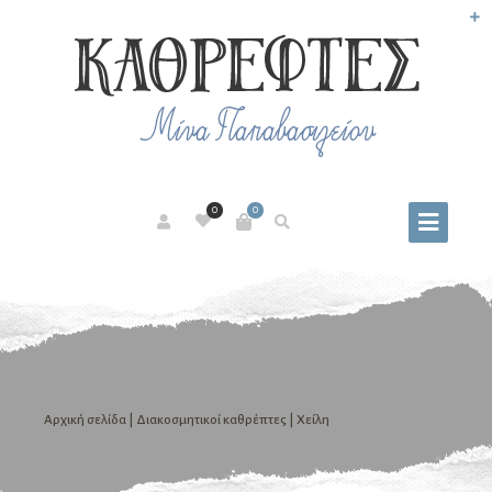
0
0
Αρχική σελίδα
|
Διακοσμητικοί καθρέπτες
| Χείλη