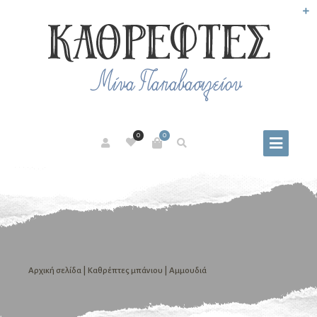
0
0
Αρχική σελίδα
|
Καθρέπτες μπάνιου
| Αμμουδιά