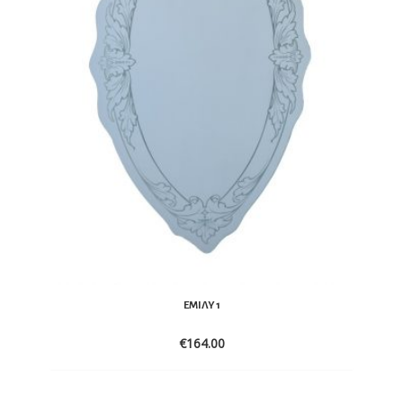
ΈΜΙΛΥ 1
€
164.00
ADD